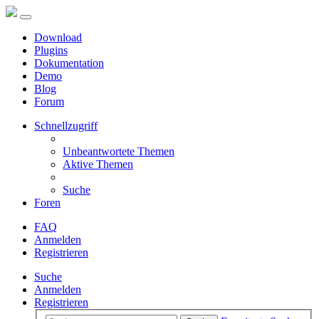
Download
Plugins
Dokumentation
Demo
Blog
Forum
Schnellzugriff
Unbeantwortete Themen
Aktive Themen
Suche
Foren
FAQ
Anmelden
Registrieren
Suche
Anmelden
Registrieren