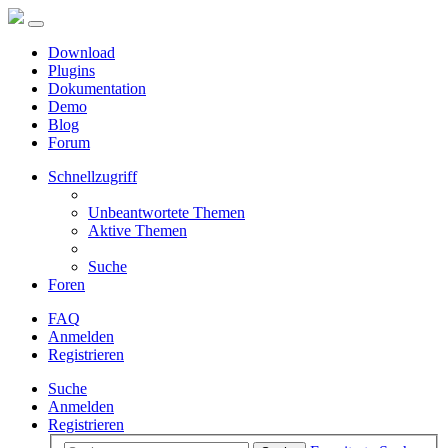
Download
Plugins
Dokumentation
Demo
Blog
Forum
Schnellzugriff
Unbeantwortete Themen
Aktive Themen
Suche
Foren
FAQ
Anmelden
Registrieren
Suche
Anmelden
Registrieren