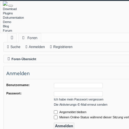
Download
Plugins
Dokumentation
Demo
Blog
Forum
Foren
ch
Suche
Anmelden
Registrieren
ne
Foren-Übersicht
llz
Anmelden
ug
rif
Benutzername:
f
Passwort:
Ich habe mein Passwort vergessen
Die Aktivierungs-E-Mail erneut senden
Angemeldet bleiben
Meinen Online-Status während dieser Sitzung ve