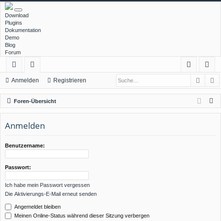
Download
Plugins
Dokumentation
Demo
Blog
Forum
Such
E
ch
or
n
eg
Anmelden
Registrieren
ne
en
m
ist
S
Foren-Übersicht
llz
el
rie
u
c
Anmelden
ug
de
re
h
rif
n
n
e
Benutzername:
f
Passwort:
Ich habe mein Passwort vergessen
Die Aktivierungs-E-Mail erneut senden
Angemeldet bleiben
Meinen Online-Status während dieser Sitzung verbergen