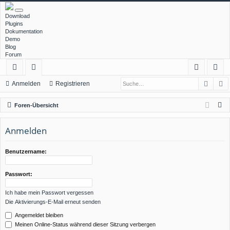
Download
Plugins
Dokumentation
Demo
Blog
Forum
Such
E
ch
or
n
eg
Anmelden
Registrieren
ne
en
m
ist
S
Foren-Übersicht
llz
el
rie
u
c
Anmelden
ug
de
re
h
rif
n
n
e
Benutzername:
f
Passwort:
Ich habe mein Passwort vergessen
Die Aktivierungs-E-Mail erneut senden
Angemeldet bleiben
Meinen Online-Status während dieser Sitzung verbergen