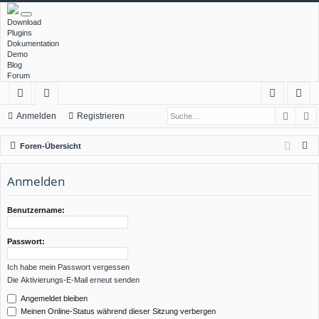
Download
Plugins
Dokumentation
Demo
Blog
Forum
Such
E
ch
or
n
eg
Anmelden
Registrieren
ne
en
m
ist
S
Foren-Übersicht
llz
el
rie
u
c
Anmelden
ug
de
re
h
rif
n
n
e
Benutzername:
f
Passwort:
Ich habe mein Passwort vergessen
Die Aktivierungs-E-Mail erneut senden
Angemeldet bleiben
Meinen Online-Status während dieser Sitzung verbergen