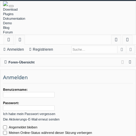
Download
Plugins
Dokumentation
Demo
Blog
Forum
Such
E
ch
or
n
eg
Anmelden
Registrieren
ne
en
m
ist
S
Foren-Übersicht
llz
el
rie
u
c
Anmelden
ug
de
re
h
rif
n
n
e
Benutzername:
f
Passwort:
Ich habe mein Passwort vergessen
Die Aktivierungs-E-Mail erneut senden
Angemeldet bleiben
Meinen Online-Status während dieser Sitzung verbergen