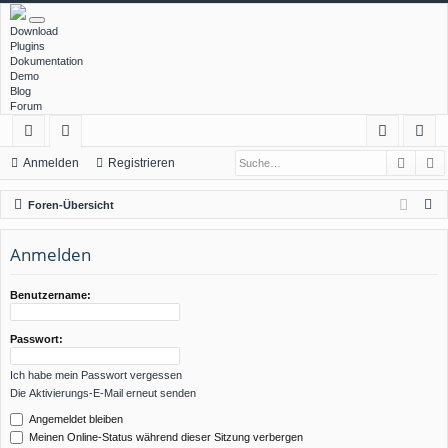
Download
Plugins
Dokumentation
Demo
Blog
Forum
Such
E
ch
or
n
eg
Anmelden
Registrieren
ne
en
m
ist
S
Foren-Übersicht
llz
el
rie
u
c
Anmelden
ug
de
re
h
rif
n
n
e
Benutzername:
f
Passwort:
Ich habe mein Passwort vergessen
Die Aktivierungs-E-Mail erneut senden
Angemeldet bleiben
Meinen Online-Status während dieser Sitzung verbergen