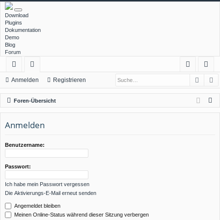
Download
Plugins
Dokumentation
Demo
Blog
Forum
Such
E
ch
or
n
eg
Anmelden
Registrieren
ne
en
m
ist
S
Foren-Übersicht
llz
el
rie
u
c
Anmelden
ug
de
re
h
rif
n
n
e
Benutzername:
f
Passwort:
Ich habe mein Passwort vergessen
Die Aktivierungs-E-Mail erneut senden
Angemeldet bleiben
Meinen Online-Status während dieser Sitzung verbergen