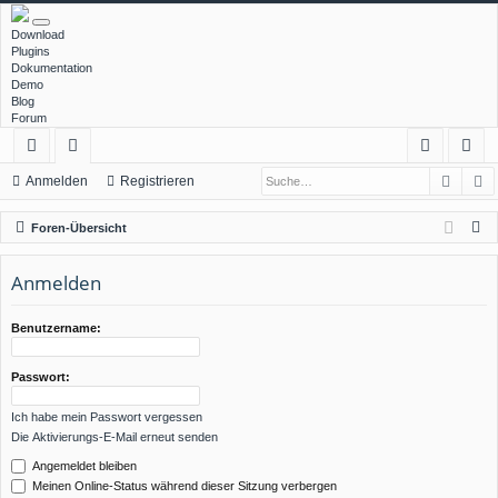
Download
Plugins
Dokumentation
Demo
Blog
Forum
Such
E
ch
or
n
eg
Anmelden
Registrieren
ne
en
m
ist
S
Foren-Übersicht
llz
el
rie
u
c
Anmelden
ug
de
re
h
rif
n
n
e
Benutzername:
f
Passwort:
Ich habe mein Passwort vergessen
Die Aktivierungs-E-Mail erneut senden
Angemeldet bleiben
Meinen Online-Status während dieser Sitzung verbergen