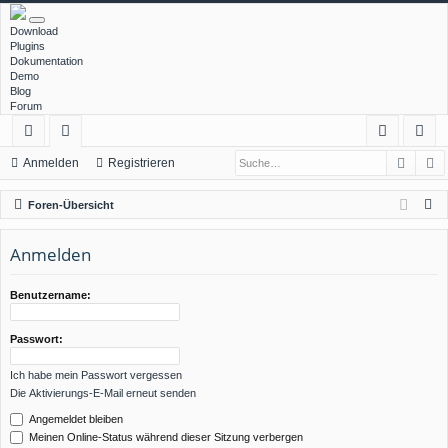
Download
Plugins
Dokumentation
Demo
Blog
Forum
Such
E
ch
or
n
eg
Anmelden
Registrieren
ne
en
m
ist
S
Foren-Übersicht
llz
el
rie
u
c
Anmelden
ug
de
re
h
rif
n
n
e
Benutzername:
f
Passwort:
Ich habe mein Passwort vergessen
Die Aktivierungs-E-Mail erneut senden
Angemeldet bleiben
Meinen Online-Status während dieser Sitzung verbergen