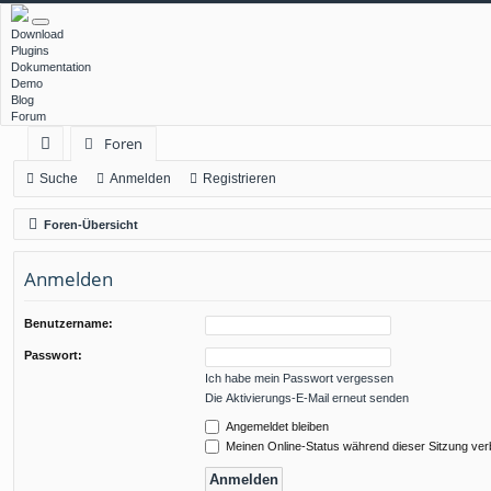
Download
Plugins
Dokumentation
Demo
Blog
Forum
Foren
ch
Suche
Anmelden
Registrieren
ne
Foren-Übersicht
llz
Anmelden
ug
rif
Benutzername:
f
Passwort:
Ich habe mein Passwort vergessen
Die Aktivierungs-E-Mail erneut senden
Angemeldet bleiben
Meinen Online-Status während dieser Sitzung ve