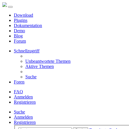
Download
Plugins
Dokumentation
Demo
Blog
Forum
Schnellzugriff
Unbeantwortete Themen
Aktive Themen
Suche
Foren
FAQ
Anmelden
Registrieren
Suche
Anmelden
Registrieren