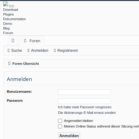
Download
Plugins
Dokumentation
Demo
Blog
Forum
Foren
ch
Suche
Anmelden
Registrieren
ne
Foren-Übersicht
llz
Anmelden
ug
rif
Benutzername:
f
Passwort:
Ich habe mein Passwort vergessen
Die Aktivierungs-E-Mail erneut senden
Angemeldet bleiben
Meinen Online-Status während dieser Sitzung ve