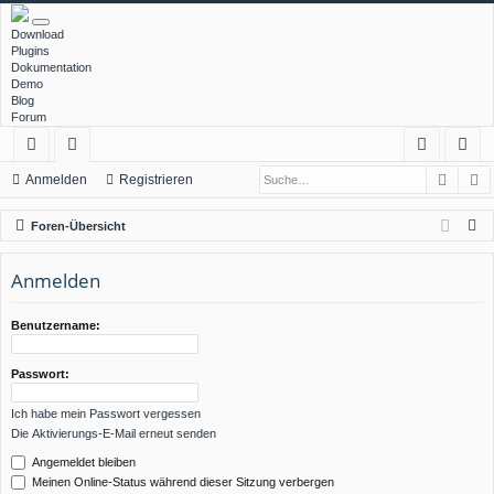
Download
Plugins
Dokumentation
Demo
Blog
Forum
Such
E
ch
or
n
eg
Anmelden
Registrieren
ne
en
m
ist
S
Foren-Übersicht
llz
el
rie
u
c
Anmelden
ug
de
re
h
rif
n
n
e
Benutzername:
f
Passwort:
Ich habe mein Passwort vergessen
Die Aktivierungs-E-Mail erneut senden
Angemeldet bleiben
Meinen Online-Status während dieser Sitzung verbergen