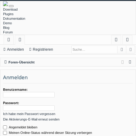
Download
Plugins
Dokumentation
Demo
Blog
Forum
Such
E
ch
or
n
eg
Anmelden
Registrieren
ne
en
m
ist
S
Foren-Übersicht
llz
el
rie
u
c
Anmelden
ug
de
re
h
rif
n
n
e
Benutzername:
f
Passwort:
Ich habe mein Passwort vergessen
Die Aktivierungs-E-Mail erneut senden
Angemeldet bleiben
Meinen Online-Status während dieser Sitzung verbergen