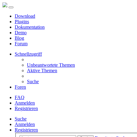
Download
Plugins
Dokumentation
Demo
Blog
Forum
Schnellzugriff
Unbeantwortete Themen
Aktive Themen
Suche
Foren
FAQ
Anmelden
Registrieren
Suche
Anmelden
Registrieren