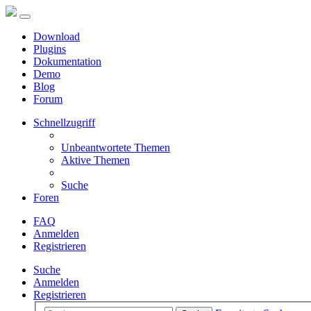
Download
Plugins
Dokumentation
Demo
Blog
Forum
Schnellzugriff
Unbeantwortete Themen
Aktive Themen
Suche
Foren
FAQ
Anmelden
Registrieren
Suche
Anmelden
Registrieren