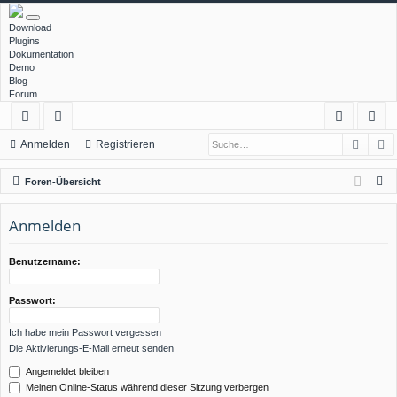
Download
Plugins
Dokumentation
Demo
Blog
Forum
Such
E
ch
or
n
eg
Anmelden
Registrieren
ne
en
m
ist
S
Foren-Übersicht
llz
el
rie
u
c
Anmelden
ug
de
re
h
rif
n
n
e
Benutzername:
f
Passwort:
Ich habe mein Passwort vergessen
Die Aktivierungs-E-Mail erneut senden
Angemeldet bleiben
Meinen Online-Status während dieser Sitzung verbergen