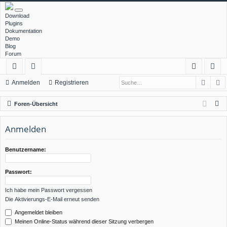
Download
Plugins
Dokumentation
Demo
Blog
Forum
Such
E
ch
or
n
eg
Anmelden
Registrieren
ne
en
m
ist
S
Foren-Übersicht
llz
el
rie
u
c
Anmelden
ug
de
re
h
rif
n
n
e
Benutzername:
f
Passwort:
Ich habe mein Passwort vergessen
Die Aktivierungs-E-Mail erneut senden
Angemeldet bleiben
Meinen Online-Status während dieser Sitzung verbergen