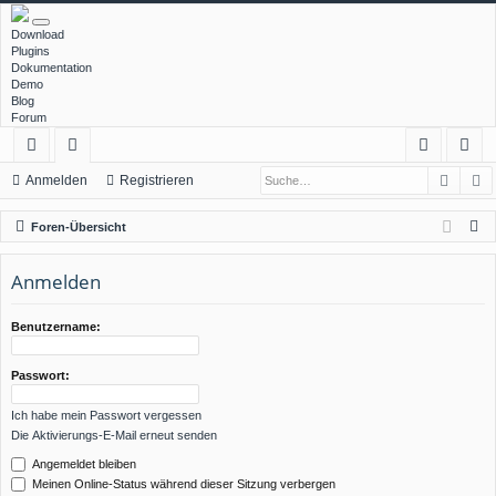
Download
Plugins
Dokumentation
Demo
Blog
Forum
Such
E
ch
or
n
eg
Anmelden
Registrieren
ne
en
m
ist
S
Foren-Übersicht
llz
el
rie
u
c
Anmelden
ug
de
re
h
rif
n
n
e
Benutzername:
f
Passwort:
Ich habe mein Passwort vergessen
Die Aktivierungs-E-Mail erneut senden
Angemeldet bleiben
Meinen Online-Status während dieser Sitzung verbergen