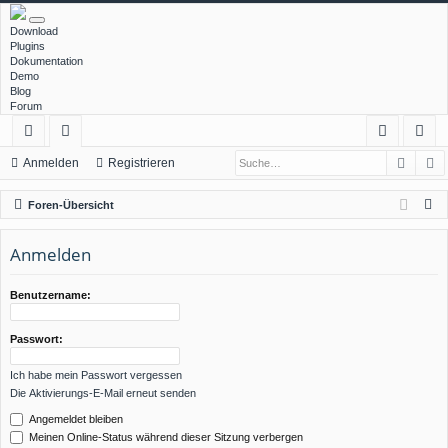
Download
Plugins
Dokumentation
Demo
Blog
Forum
Such
E
ch
or
n
eg
Anmelden
Registrieren
ne
en
m
ist
S
Foren-Übersicht
llz
el
rie
u
c
Anmelden
ug
de
re
h
rif
n
n
e
Benutzername:
f
Passwort:
Ich habe mein Passwort vergessen
Die Aktivierungs-E-Mail erneut senden
Angemeldet bleiben
Meinen Online-Status während dieser Sitzung verbergen