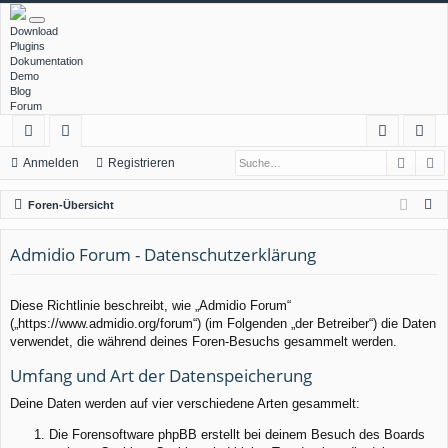
Download
Plugins
Dokumentation
Demo
Blog
Forum
Such
E
ch
or
n
eg
Anmelden
Registrieren
ne
en
m
ist
S
Foren-Übersicht
llz
el
rie
u
c
Admidio Forum - Datenschutzerklärung
ug
de
re
h
rif
n
n
e
Diese Richtlinie beschreibt, wie „Admidio Forum“
f
(„https://www.admidio.org/forum“) (im Folgenden „der Betreiber“) die Daten
verwendet, die während deines Foren-Besuchs gesammelt werden.
Umfang und Art der Datenspeicherung
Deine Daten werden auf vier verschiedene Arten gesammelt:
Die Forensoftware phpBB erstellt bei deinem Besuch des Boards