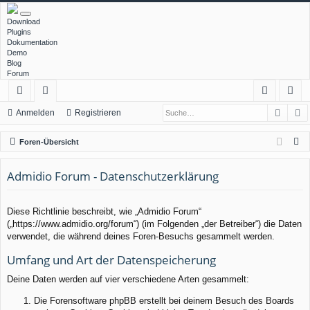
Download
Plugins
Dokumentation
Demo
Blog
Forum
Such
E
ch
or
n
eg
Anmelden
Registrieren
ne
en
m
ist
S
Foren-Übersicht
llz
el
rie
u
c
Admidio Forum - Datenschutzerklärung
ug
de
re
h
rif
n
n
e
Diese Richtlinie beschreibt, wie „Admidio Forum“
f
(„https://www.admidio.org/forum“) (im Folgenden „der Betreiber“) die Daten
verwendet, die während deines Foren-Besuchs gesammelt werden.
Umfang und Art der Datenspeicherung
Deine Daten werden auf vier verschiedene Arten gesammelt:
Die Forensoftware phpBB erstellt bei deinem Besuch des Boards