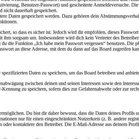
ktivierung, Benutzer-Passwort) und gescheiterte Anmeldeversuche. D
d nicht dauerhaft gespeichert.
eitere Daten gespeichert werden. Dazu gehören dein Abstimmungsverhal
nktionen.
ert, so dass es sicher ist. Jedoch wird dir empfohlen, dieses Passwor
it ihm sorgsam um. Insbesondere wird dich kein Vertreter des Betreibe
nst du die Funktion „Ich habe mein Passwort vergessen“ benutzen. Di
asswort an diese Adresse, mit dem du dann auf das Board zugreifen kan
r spezifizierten Daten zu speichern, um das Board betreiben und anbiet
ssenabwägung zwischen deinen und seinen Interessen sowie den Interes
-Kennung zu speichern, sofern dies zur Gefahrenabwehr oder zur recht
möglichen. Du bist dir daher bewusst, dass die Daten deines Profils und
mationen nur für einen eingeschränkten Nutzerkreis (z. B. andere regist
oder kontaktiere den Betreiber. Die E-Mail-Adresse aus deinem Profil 