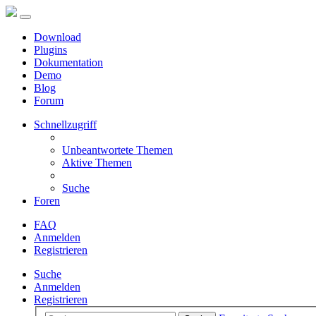
Download
Plugins
Dokumentation
Demo
Blog
Forum
Schnellzugriff
Unbeantwortete Themen
Aktive Themen
Suche
Foren
FAQ
Anmelden
Registrieren
Suche
Anmelden
Registrieren