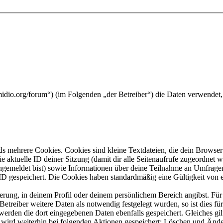
midio.org/forum“) (im Folgenden „der Betreiber“) die Daten verwende
s mehrere Cookies. Cookies sind kleine Textdateien, die dein Browser 
ie aktuelle ID deiner Sitzung (damit dir alle Seitenaufrufe zugeordnet
angemeldet bist) sowie Informationen über deine Teilnahme an Umfragen
ID gespeichert. Die Cookies haben standardmäßig eine Gültigkeit von e
ierung, in deinem Profil oder deinem persönlichem Bereich angibst. Für
reiber weitere Daten als notwendig festgelegt wurden, so ist dies für 
 werden die dort eingegebenen Daten ebenfalls gespeichert. Gleiches gi
e wird weiterhin bei folgenden Aktionen gespeichert: Löschen und Änd