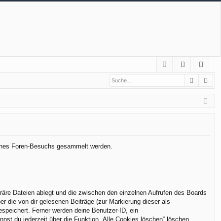
S
Suche
Erw
FA
n
eg
Q
m
ist
el
rie
de
re
n
n
 deines Foren-Besuchs gesammelt werden.
räre Dateien ablegt und die zwischen den einzelnen Aufrufen des Boards
er die von dir gelesenen Beiträge (zur Markierung dieser als
espeichert. Ferner werden deine Benutzer-ID, ein
nst du jederzeit über die Funktion „Alle Cookies löschen“ löschen.