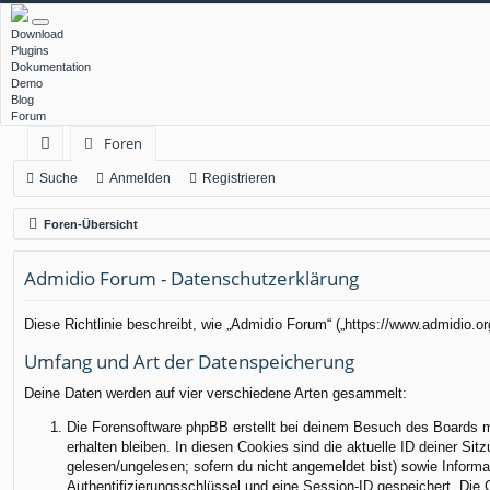
Download
Plugins
Dokumentation
Demo
Blog
Forum
Foren
ch
Suche
Anmelden
Registrieren
ne
Foren-Übersicht
llz
Admidio Forum - Datenschutzerklärung
ug
rif
Diese Richtlinie beschreibt, wie „Admidio Forum“ („https://www.admidio.
f
Umfang und Art der Datenspeicherung
Deine Daten werden auf vier verschiedene Arten gesammelt:
Die Forensoftware phpBB erstellt bei deinem Besuch des Boards me
erhalten bleiben. In diesen Cookies sind die aktuelle ID deiner Sit
gelesen/ungelesen; sofern du nicht angemeldet bist) sowie Informa
Authentifizierungsschlüssel und eine Session-ID gespeichert. Die 