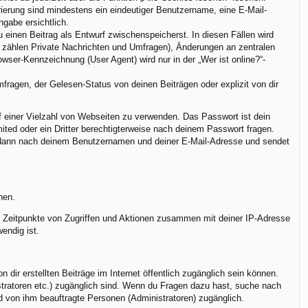
trierung sind mindestens ein eindeutiger Benutzername, eine E-Mail-
ngabe ersichtlich.
u einen Beitrag als Entwurf zwischenspeicherst. In diesen Fällen wird
u zählen Private Nachrichten und Umfragen), Änderungen an zentralen
ser-Kennzeichnung (User Agent) wird nur in der „Wer ist online?“-
ragen, der Gelesen-Status von deinen Beiträgen oder explizit von dir
uf einer Vielzahl von Webseiten zu verwenden. Das Passwort ist dein
ted oder ein Dritter berechtigterweise nach deinem Passwort fragen.
h dann nach deinem Benutzernamen und deiner E-Mail-Adresse und sendet
nen.
r, Zeitpunkte von Zugriffen und Aktionen zusammen mit deiner IP-Adresse
endig ist.
dir erstellten Beiträge im Internet öffentlich zugänglich sein können.
istratoren etc.) zugänglich sind. Wenn du Fragen dazu hast, suche nach
nd von ihm beauftragte Personen (Administratoren) zugänglich.