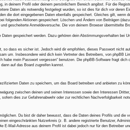
ng, in deinem Profil oder deinem persönlichem Bereich angibst. Für die Regis
ere Daten als notwendig festgelegt wurden, so ist dies für dich vor deren Ei
rden die dort eingegebenen Daten ebenfalls gespeichert. Gleiches gilt, wenn d
 bei folgenden Aktionen gespeichert: Löschen und Ändern von Beiträgen (daz
) und gescheiterte Anmeldeversuche. Die von deinem Browser übermittelte Brow
re Daten gespeichert werden. Dazu gehören dein Abstimmungsverhalten bei Umf
, so dass es sicher ist. Jedoch wird dir empfohlen, dieses Passwort nicht a
am um. Insbesondere wird dich kein Vertreter des Betreibers, von phpBB Limi
„Ich habe mein Passwort vergessen“ benutzen. Die phpBB-Software fragt dic
 dann auf das Board zugreifen kannst.
ezifizierten Daten zu speichern, um das Board betreiben und anbieten zu kön
abwägung zwischen deinen und seinen Interessen sowie den Interessen Dritte
sofern dies zur Gefahrenabwehr oder zur rechtlichen Nachverfolgbarkeit notw
lichen. Du bist dir daher bewusst, dass die Daten deines Profils und die von 
 einen eingeschränkten Nutzerkreis (z. B. andere registrierte Benutzer, Admin
e E-Mail-Adresse aus deinem Profil ist dabei jedoch nur für den Betreiber u