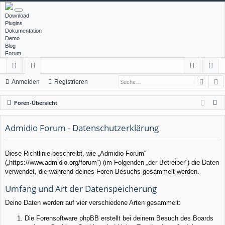
Download
Plugins
Dokumentation
Demo
Blog
Forum
Such
E
ch
or
n
eg
Anmelden
Registrieren
ne
en
m
ist
S
Foren-Übersicht
llz
el
rie
u
c
Admidio Forum - Datenschutzerklärung
ug
de
re
h
rif
n
n
e
Diese Richtlinie beschreibt, wie „Admidio Forum“
f
(„https://www.admidio.org/forum“) (im Folgenden „der Betreiber“) die Daten
verwendet, die während deines Foren-Besuchs gesammelt werden.
Umfang und Art der Datenspeicherung
Deine Daten werden auf vier verschiedene Arten gesammelt:
Die Forensoftware phpBB erstellt bei deinem Besuch des Boards