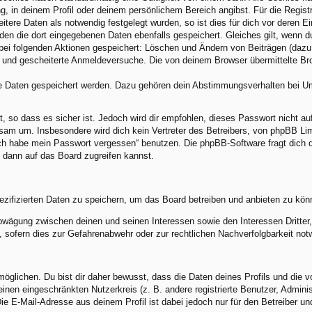
ng, in deinem Profil oder deinem persönlichem Bereich angibst. Für die Regis
ere Daten als notwendig festgelegt wurden, so ist dies für dich vor deren Ei
rden die dort eingegebenen Daten ebenfalls gespeichert. Gleiches gilt, wenn d
 bei folgenden Aktionen gespeichert: Löschen und Ändern von Beiträgen (daz
) und gescheiterte Anmeldeversuche. Die von deinem Browser übermittelte Brow
re Daten gespeichert werden. Dazu gehören dein Abstimmungsverhalten bei Umf
, so dass es sicher ist. Jedoch wird dir empfohlen, dieses Passwort nicht a
am um. Insbesondere wird dich kein Vertreter des Betreibers, von phpBB Limi
„Ich habe mein Passwort vergessen“ benutzen. Die phpBB-Software fragt dic
 dann auf das Board zugreifen kannst.
ezifizierten Daten zu speichern, um das Board betreiben und anbieten zu kön
abwägung zwischen deinen und seinen Interessen sowie den Interessen Dritte
sofern dies zur Gefahrenabwehr oder zur rechtlichen Nachverfolgbarkeit notw
lichen. Du bist dir daher bewusst, dass die Daten deines Profils und die von 
 einen eingeschränkten Nutzerkreis (z. B. andere registrierte Benutzer, Admin
e E-Mail-Adresse aus deinem Profil ist dabei jedoch nur für den Betreiber u