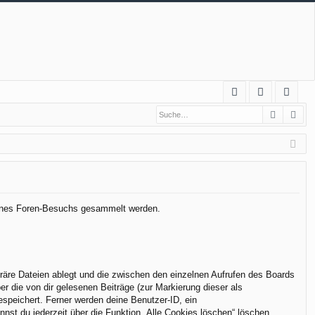
S
Suche
Erw
FA
n
eg
Q
m
ist
el
rie
de
re
n
n
 deines Foren-Besuchs gesammelt werden.
räre Dateien ablegt und die zwischen den einzelnen Aufrufen des Boards
er die von dir gelesenen Beiträge (zur Markierung dieser als
espeichert. Ferner werden deine Benutzer-ID, ein
nst du jederzeit über die Funktion „Alle Cookies löschen“ löschen.