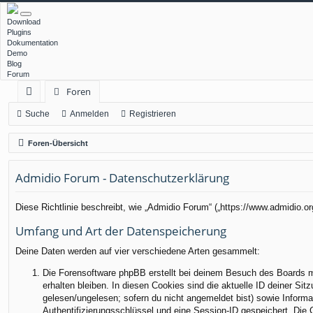
Download
Plugins
Dokumentation
Demo
Blog
Forum
Foren
ch
Suche
Anmelden
Registrieren
ne
Foren-Übersicht
llz
Admidio Forum - Datenschutzerklärung
ug
rif
Diese Richtlinie beschreibt, wie „Admidio Forum“ („https://www.admidio.
f
Umfang und Art der Datenspeicherung
Deine Daten werden auf vier verschiedene Arten gesammelt:
Die Forensoftware phpBB erstellt bei deinem Besuch des Boards me
erhalten bleiben. In diesen Cookies sind die aktuelle ID deiner Sit
gelesen/ungelesen; sofern du nicht angemeldet bist) sowie Informa
Authentifizierungsschlüssel und eine Session-ID gespeichert. Die 