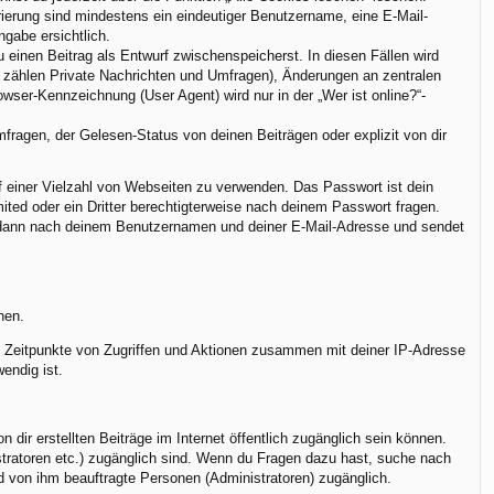
trierung sind mindestens ein eindeutiger Benutzername, eine E-Mail-
ngabe ersichtlich.
u einen Beitrag als Entwurf zwischenspeicherst. In diesen Fällen wird
u zählen Private Nachrichten und Umfragen), Änderungen an zentralen
ser-Kennzeichnung (User Agent) wird nur in der „Wer ist online?“-
ragen, der Gelesen-Status von deinen Beiträgen oder explizit von dir
uf einer Vielzahl von Webseiten zu verwenden. Das Passwort ist dein
ted oder ein Dritter berechtigterweise nach deinem Passwort fragen.
h dann nach deinem Benutzernamen und deiner E-Mail-Adresse und sendet
nen.
r, Zeitpunkte von Zugriffen und Aktionen zusammen mit deiner IP-Adresse
endig ist.
dir erstellten Beiträge im Internet öffentlich zugänglich sein können.
istratoren etc.) zugänglich sind. Wenn du Fragen dazu hast, suche nach
nd von ihm beauftragte Personen (Administratoren) zugänglich.