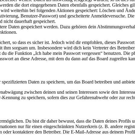
 werden die dort eingegebenen Daten ebenfalls gespeichert. Gleiches gi
e wird weiterhin bei folgenden Aktionen gespeichert: Löschen und Änd
ktivierung, Benutzer-Passwort) und gescheiterte Anmeldeversuche. D
d nicht dauerhaft gespeichert.
eitere Daten gespeichert werden. Dazu gehören dein Abstimmungsverhal
nktionen.
ert, so dass es sicher ist. Jedoch wird dir empfohlen, dieses Passwor
it ihm sorgsam um. Insbesondere wird dich kein Vertreter des Betreibe
nst du die Funktion „Ich habe mein Passwort vergessen“ benutzen. Di
asswort an diese Adresse, mit dem du dann auf das Board zugreifen kan
r spezifizierten Daten zu speichern, um das Board betreiben und anbiet
ssenabwägung zwischen deinen und seinen Interessen sowie den Interes
-Kennung zu speichern, sofern dies zur Gefahrenabwehr oder zur recht
möglichen. Du bist dir daher bewusst, dass die Daten deines Profils und
mationen nur für einen eingeschränkten Nutzerkreis (z. B. andere regist
oder kontaktiere den Betreiber. Die E-Mail-Adresse aus deinem Profil 