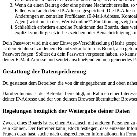
Wenn du einen Beitrag oder eine private Nachricht erstellst, so
Fällen wird auch deine IP-Adresse gespeichert. Die IP-Adress
Änderungen an zentralen Profildaten (E-Mail-Adresse, Kontoa
Agent) wird nur in der „Wer ist online?“-Funktion angezeigt un
Schließlich erfordern einzelne Funktionen des Boards, dass w
explizit von dir gesetzte Lesezeichen oder Benachrichtigungsfu
Dein Passwort wird mit einer Einwege-Verschlüsselung (Hash) gespeich
ist dein Schlüssel zu deinem Benutzerkonto für das Board, also geh m
Passwort fragen. Solltest du dein Passwort vergessen haben, so kan
deiner E-Mail-Adresse und sendet anschließend ein neu generiertes P
Gestattung der Datenspeicherung
Du gestattest dem Betreiber, die von dir eingegebenen und oben nähe
Darüber hinaus ist der Betreiber berechtigt, im Rahmen einer Intere
deiner IP-Adresse und der von deinem Browser übermittelter Browser
Regelungen bezüglich der Weitergabe deiner Daten
Zweck eines Boards ist es, einen Austausch mit anderen Personen zu er
sein können. Der Betreiber kann jedoch festlegen, dass einzelne Infor
Fragen dazu hast, suche nach entsprechenden Informationen im Forum 