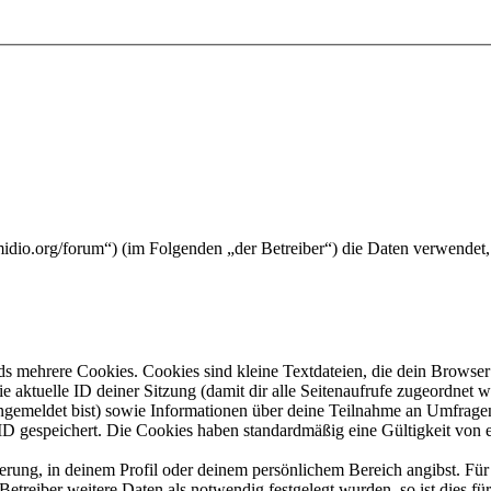
midio.org/forum“) (im Folgenden „der Betreiber“) die Daten verwende
s mehrere Cookies. Cookies sind kleine Textdateien, die dein Browser 
ie aktuelle ID deiner Sitzung (damit dir alle Seitenaufrufe zugeordnet
angemeldet bist) sowie Informationen über deine Teilnahme an Umfragen
ID gespeichert. Die Cookies haben standardmäßig eine Gültigkeit von e
ierung, in deinem Profil oder deinem persönlichem Bereich angibst. Für
reiber weitere Daten als notwendig festgelegt wurden, so ist dies für 