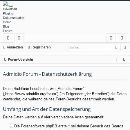
Download
Plugins
Dokumentation
Demo
Blog
Forum
Such
E
ch
or
n
eg
Anmelden
Registrieren
ne
en
m
ist
S
Foren-Übersicht
llz
el
rie
u
c
Admidio Forum - Datenschutzerklärung
ug
de
re
h
rif
n
n
e
Diese Richtlinie beschreibt, wie „Admidio Forum“
f
(„https://www.admidio.org/forum“) (im Folgenden „der Betreiber“) die Daten
verwendet, die während deines Foren-Besuchs gesammelt werden.
Umfang und Art der Datenspeicherung
Deine Daten werden auf vier verschiedene Arten gesammelt:
Die Forensoftware phpBB erstellt bei deinem Besuch des Boards