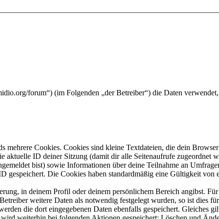
midio.org/forum“) (im Folgenden „der Betreiber“) die Daten verwende
s mehrere Cookies. Cookies sind kleine Textdateien, die dein Browser 
ie aktuelle ID deiner Sitzung (damit dir alle Seitenaufrufe zugeordnet
angemeldet bist) sowie Informationen über deine Teilnahme an Umfragen
ID gespeichert. Die Cookies haben standardmäßig eine Gültigkeit von e
ierung, in deinem Profil oder deinem persönlichem Bereich angibst. Für
reiber weitere Daten als notwendig festgelegt wurden, so ist dies für 
 werden die dort eingegebenen Daten ebenfalls gespeichert. Gleiches gi
e wird weiterhin bei folgenden Aktionen gespeichert: Löschen und Änd