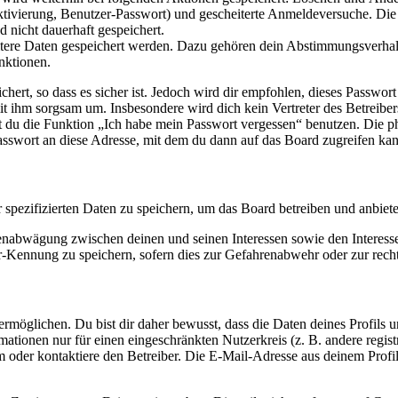
ktivierung, Benutzer-Passwort) und gescheiterte Anmeldeversuche. D
d nicht dauerhaft gespeichert.
eitere Daten gespeichert werden. Dazu gehören dein Abstimmungsverhal
nktionen.
ert, so dass es sicher ist. Jedoch wird dir empfohlen, dieses Passwor
it ihm sorgsam um. Insbesondere wird dich kein Vertreter des Betreibe
nst du die Funktion „Ich habe mein Passwort vergessen“ benutzen. Di
asswort an diese Adresse, mit dem du dann auf das Board zugreifen kan
r spezifizierten Daten zu speichern, um das Board betreiben und anbiet
ssenabwägung zwischen deinen und seinen Interessen sowie den Interes
-Kennung zu speichern, sofern dies zur Gefahrenabwehr oder zur recht
möglichen. Du bist dir daher bewusst, dass die Daten deines Profils und
mationen nur für einen eingeschränkten Nutzerkreis (z. B. andere regist
oder kontaktiere den Betreiber. Die E-Mail-Adresse aus deinem Profil 