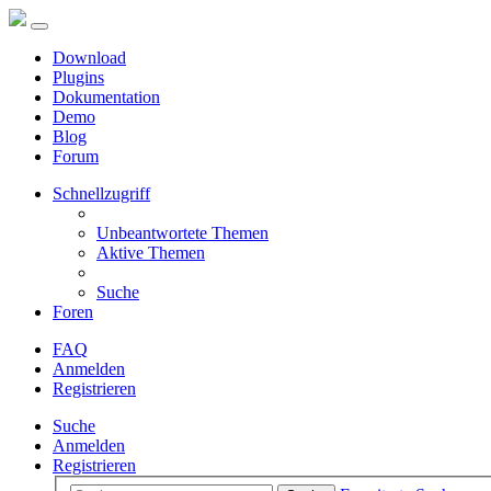
Download
Plugins
Dokumentation
Demo
Blog
Forum
Schnellzugriff
Unbeantwortete Themen
Aktive Themen
Suche
Foren
FAQ
Anmelden
Registrieren
Suche
Anmelden
Registrieren