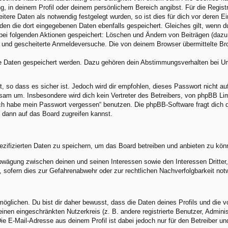
ng, in deinem Profil oder deinem persönlichem Bereich angibst. Für die Regis
ere Daten als notwendig festgelegt wurden, so ist dies für dich vor deren Ei
rden die dort eingegebenen Daten ebenfalls gespeichert. Gleiches gilt, wenn d
 bei folgenden Aktionen gespeichert: Löschen und Ändern von Beiträgen (daz
) und gescheiterte Anmeldeversuche. Die von deinem Browser übermittelte Brow
re Daten gespeichert werden. Dazu gehören dein Abstimmungsverhalten bei Umf
, so dass es sicher ist. Jedoch wird dir empfohlen, dieses Passwort nicht a
am um. Insbesondere wird dich kein Vertreter des Betreibers, von phpBB Limi
„Ich habe mein Passwort vergessen“ benutzen. Die phpBB-Software fragt dic
 dann auf das Board zugreifen kannst.
ezifizierten Daten zu speichern, um das Board betreiben und anbieten zu kön
abwägung zwischen deinen und seinen Interessen sowie den Interessen Dritte
sofern dies zur Gefahrenabwehr oder zur rechtlichen Nachverfolgbarkeit notw
lichen. Du bist dir daher bewusst, dass die Daten deines Profils und die von 
 einen eingeschränkten Nutzerkreis (z. B. andere registrierte Benutzer, Admin
e E-Mail-Adresse aus deinem Profil ist dabei jedoch nur für den Betreiber u