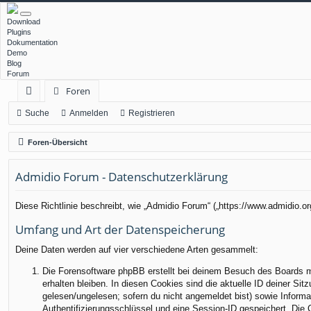
Download
Plugins
Dokumentation
Demo
Blog
Forum
Foren
ch
Suche
Anmelden
Registrieren
ne
Foren-Übersicht
llz
Admidio Forum - Datenschutzerklärung
ug
rif
Diese Richtlinie beschreibt, wie „Admidio Forum“ („https://www.admidio.
f
Umfang und Art der Datenspeicherung
Deine Daten werden auf vier verschiedene Arten gesammelt:
Die Forensoftware phpBB erstellt bei deinem Besuch des Boards me
erhalten bleiben. In diesen Cookies sind die aktuelle ID deiner Sit
gelesen/ungelesen; sofern du nicht angemeldet bist) sowie Informa
Authentifizierungsschlüssel und eine Session-ID gespeichert. Die 