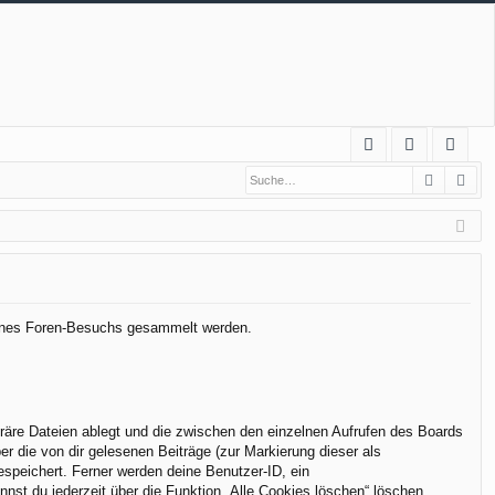
S
Suche
Erw
FA
n
eg
Q
m
ist
el
rie
de
re
n
n
 deines Foren-Besuchs gesammelt werden.
räre Dateien ablegt und die zwischen den einzelnen Aufrufen des Boards
er die von dir gelesenen Beiträge (zur Markierung dieser als
espeichert. Ferner werden deine Benutzer-ID, ein
nst du jederzeit über die Funktion „Alle Cookies löschen“ löschen.