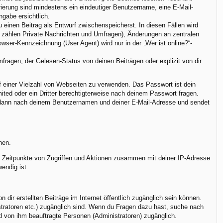
trierung sind mindestens ein eindeutiger Benutzername, eine E-Mail-
ngabe ersichtlich.
u einen Beitrag als Entwurf zwischenspeicherst. In diesen Fällen wird
u zählen Private Nachrichten und Umfragen), Änderungen an zentralen
ser-Kennzeichnung (User Agent) wird nur in der „Wer ist online?“-
ragen, der Gelesen-Status von deinen Beiträgen oder explizit von dir
uf einer Vielzahl von Webseiten zu verwenden. Das Passwort ist dein
ted oder ein Dritter berechtigterweise nach deinem Passwort fragen.
h dann nach deinem Benutzernamen und deiner E-Mail-Adresse und sendet
nen.
r, Zeitpunkte von Zugriffen und Aktionen zusammen mit deiner IP-Adresse
endig ist.
dir erstellten Beiträge im Internet öffentlich zugänglich sein können.
istratoren etc.) zugänglich sind. Wenn du Fragen dazu hast, suche nach
nd von ihm beauftragte Personen (Administratoren) zugänglich.