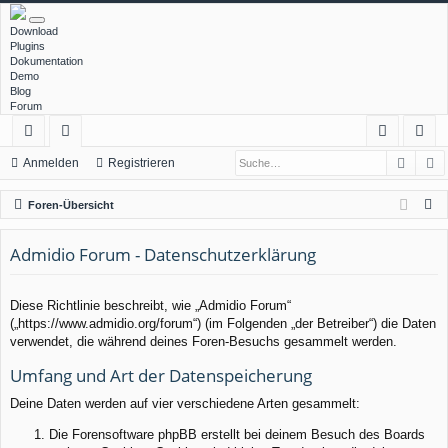
Download
Plugins
Dokumentation
Demo
Blog
Forum
Such
E
ch
or
n
eg
Anmelden
Registrieren
ne
en
m
ist
S
Foren-Übersicht
llz
el
rie
u
c
Admidio Forum - Datenschutzerklärung
ug
de
re
h
rif
n
n
e
Diese Richtlinie beschreibt, wie „Admidio Forum“
f
(„https://www.admidio.org/forum“) (im Folgenden „der Betreiber“) die Daten
verwendet, die während deines Foren-Besuchs gesammelt werden.
Umfang und Art der Datenspeicherung
Deine Daten werden auf vier verschiedene Arten gesammelt:
Die Forensoftware phpBB erstellt bei deinem Besuch des Boards