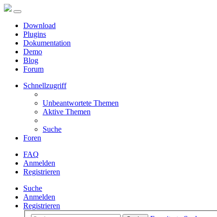
Download
Plugins
Dokumentation
Demo
Blog
Forum
Schnellzugriff
Unbeantwortete Themen
Aktive Themen
Suche
Foren
FAQ
Anmelden
Registrieren
Suche
Anmelden
Registrieren