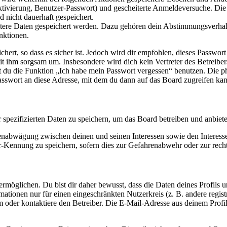
ktivierung, Benutzer-Passwort) und gescheiterte Anmeldeversuche. D
d nicht dauerhaft gespeichert.
eitere Daten gespeichert werden. Dazu gehören dein Abstimmungsverhal
nktionen.
ert, so dass es sicher ist. Jedoch wird dir empfohlen, dieses Passwor
it ihm sorgsam um. Insbesondere wird dich kein Vertreter des Betreibe
nst du die Funktion „Ich habe mein Passwort vergessen“ benutzen. Di
asswort an diese Adresse, mit dem du dann auf das Board zugreifen kan
r spezifizierten Daten zu speichern, um das Board betreiben und anbiet
ssenabwägung zwischen deinen und seinen Interessen sowie den Interes
-Kennung zu speichern, sofern dies zur Gefahrenabwehr oder zur recht
möglichen. Du bist dir daher bewusst, dass die Daten deines Profils und
mationen nur für einen eingeschränkten Nutzerkreis (z. B. andere regist
oder kontaktiere den Betreiber. Die E-Mail-Adresse aus deinem Profil 