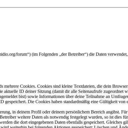
midio.org/forum“) (im Folgenden „der Betreiber“) die Daten verwende
s mehrere Cookies. Cookies sind kleine Textdateien, die dein Browser 
ie aktuelle ID deiner Sitzung (damit dir alle Seitenaufrufe zugeordnet
angemeldet bist) sowie Informationen über deine Teilnahme an Umfragen
ID gespeichert. Die Cookies haben standardmäßig eine Gültigkeit von e
ierung, in deinem Profil oder deinem persönlichem Bereich angibst. Für
reiber weitere Daten als notwendig festgelegt wurden, so ist dies für 
 werden die dort eingegebenen Daten ebenfalls gespeichert. Gleiches gi
e wird weiterhin bei folgenden Aktionen gespeichert: Löschen und Änd