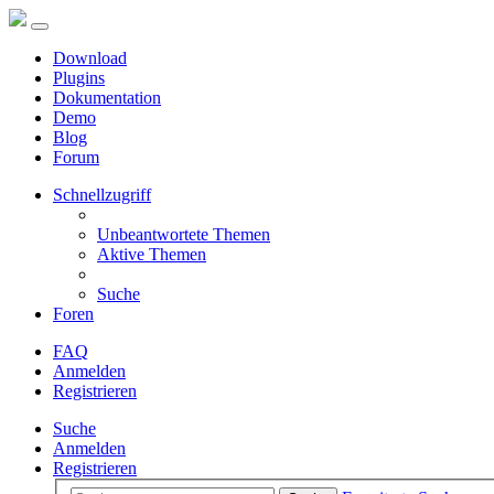
Download
Plugins
Dokumentation
Demo
Blog
Forum
Schnellzugriff
Unbeantwortete Themen
Aktive Themen
Suche
Foren
FAQ
Anmelden
Registrieren
Suche
Anmelden
Registrieren