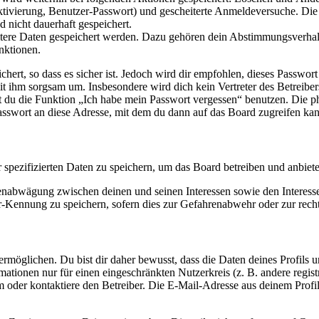
ktivierung, Benutzer-Passwort) und gescheiterte Anmeldeversuche. D
d nicht dauerhaft gespeichert.
eitere Daten gespeichert werden. Dazu gehören dein Abstimmungsverhal
nktionen.
ert, so dass es sicher ist. Jedoch wird dir empfohlen, dieses Passwor
it ihm sorgsam um. Insbesondere wird dich kein Vertreter des Betreibe
nst du die Funktion „Ich habe mein Passwort vergessen“ benutzen. Di
asswort an diese Adresse, mit dem du dann auf das Board zugreifen kan
r spezifizierten Daten zu speichern, um das Board betreiben und anbiet
ssenabwägung zwischen deinen und seinen Interessen sowie den Interes
-Kennung zu speichern, sofern dies zur Gefahrenabwehr oder zur recht
möglichen. Du bist dir daher bewusst, dass die Daten deines Profils und
mationen nur für einen eingeschränkten Nutzerkreis (z. B. andere regist
oder kontaktiere den Betreiber. Die E-Mail-Adresse aus deinem Profil 