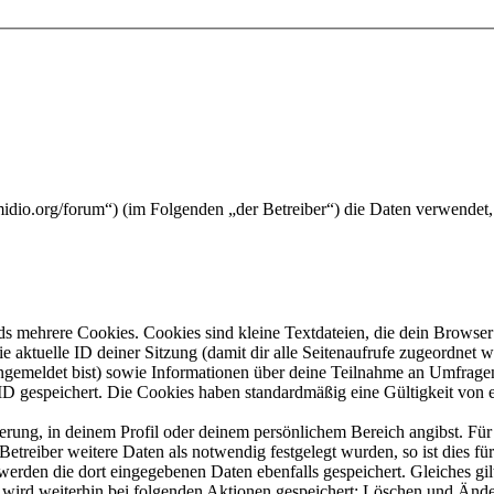
midio.org/forum“) (im Folgenden „der Betreiber“) die Daten verwende
s mehrere Cookies. Cookies sind kleine Textdateien, die dein Browser 
ie aktuelle ID deiner Sitzung (damit dir alle Seitenaufrufe zugeordnet
angemeldet bist) sowie Informationen über deine Teilnahme an Umfragen
ID gespeichert. Die Cookies haben standardmäßig eine Gültigkeit von e
ierung, in deinem Profil oder deinem persönlichem Bereich angibst. Für
reiber weitere Daten als notwendig festgelegt wurden, so ist dies für 
 werden die dort eingegebenen Daten ebenfalls gespeichert. Gleiches gi
e wird weiterhin bei folgenden Aktionen gespeichert: Löschen und Änd