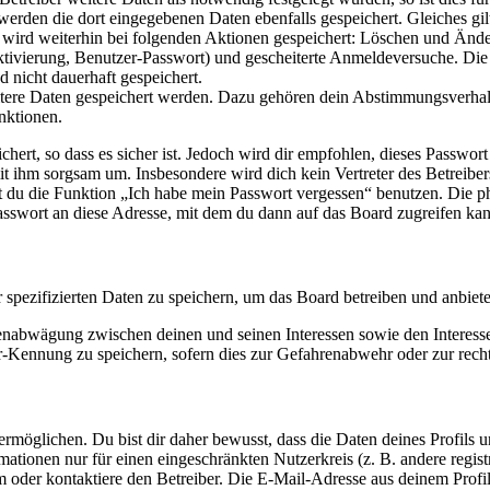
 werden die dort eingegebenen Daten ebenfalls gespeichert. Gleiches gi
e wird weiterhin bei folgenden Aktionen gespeichert: Löschen und Änd
ktivierung, Benutzer-Passwort) und gescheiterte Anmeldeversuche. D
d nicht dauerhaft gespeichert.
eitere Daten gespeichert werden. Dazu gehören dein Abstimmungsverhal
nktionen.
ert, so dass es sicher ist. Jedoch wird dir empfohlen, dieses Passwor
it ihm sorgsam um. Insbesondere wird dich kein Vertreter des Betreibe
nst du die Funktion „Ich habe mein Passwort vergessen“ benutzen. Di
asswort an diese Adresse, mit dem du dann auf das Board zugreifen kan
r spezifizierten Daten zu speichern, um das Board betreiben und anbiet
ssenabwägung zwischen deinen und seinen Interessen sowie den Interes
-Kennung zu speichern, sofern dies zur Gefahrenabwehr oder zur recht
möglichen. Du bist dir daher bewusst, dass die Daten deines Profils und
mationen nur für einen eingeschränkten Nutzerkreis (z. B. andere regist
oder kontaktiere den Betreiber. Die E-Mail-Adresse aus deinem Profil 