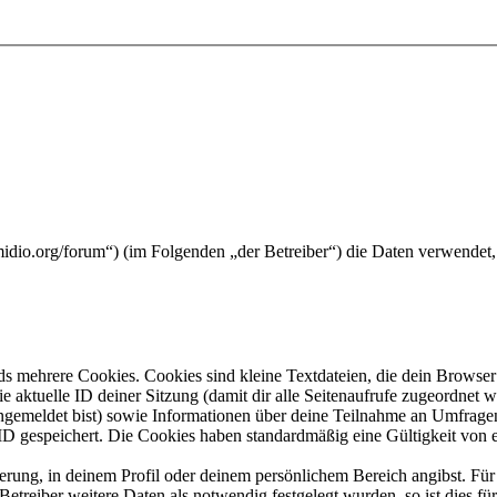
midio.org/forum“) (im Folgenden „der Betreiber“) die Daten verwende
s mehrere Cookies. Cookies sind kleine Textdateien, die dein Browser 
ie aktuelle ID deiner Sitzung (damit dir alle Seitenaufrufe zugeordnet
angemeldet bist) sowie Informationen über deine Teilnahme an Umfragen
ID gespeichert. Die Cookies haben standardmäßig eine Gültigkeit von e
ierung, in deinem Profil oder deinem persönlichem Bereich angibst. Für
reiber weitere Daten als notwendig festgelegt wurden, so ist dies für 