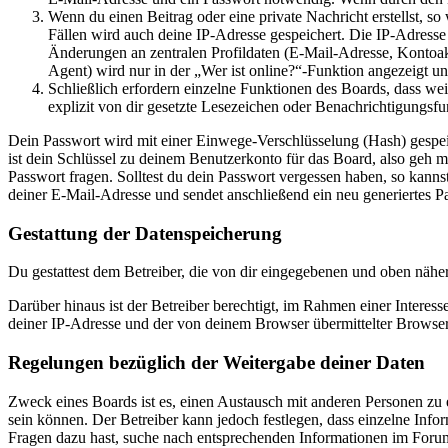
Wenn du einen Beitrag oder eine private Nachricht erstellst, so
Fällen wird auch deine IP-Adresse gespeichert. Die IP-Adress
Änderungen an zentralen Profildaten (E-Mail-Adresse, Kontoa
Agent) wird nur in der „Wer ist online?“-Funktion angezeigt un
Schließlich erfordern einzelne Funktionen des Boards, dass w
explizit von dir gesetzte Lesezeichen oder Benachrichtigungsfu
Dein Passwort wird mit einer Einwege-Verschlüsselung (Hash) gespeich
ist dein Schlüssel zu deinem Benutzerkonto für das Board, also geh m
Passwort fragen. Solltest du dein Passwort vergessen haben, so kan
deiner E-Mail-Adresse und sendet anschließend ein neu generiertes P
Gestattung der Datenspeicherung
Du gestattest dem Betreiber, die von dir eingegebenen und oben nähe
Darüber hinaus ist der Betreiber berechtigt, im Rahmen einer Intere
deiner IP-Adresse und der von deinem Browser übermittelter Browser
Regelungen bezüglich der Weitergabe deiner Daten
Zweck eines Boards ist es, einen Austausch mit anderen Personen zu er
sein können. Der Betreiber kann jedoch festlegen, dass einzelne Infor
Fragen dazu hast, suche nach entsprechenden Informationen im Forum 