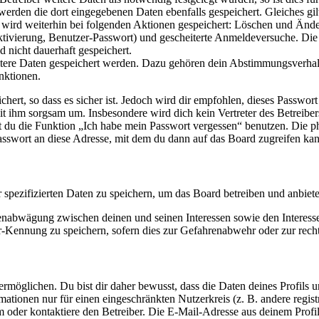
 werden die dort eingegebenen Daten ebenfalls gespeichert. Gleiches gi
e wird weiterhin bei folgenden Aktionen gespeichert: Löschen und Änd
ktivierung, Benutzer-Passwort) und gescheiterte Anmeldeversuche. D
d nicht dauerhaft gespeichert.
eitere Daten gespeichert werden. Dazu gehören dein Abstimmungsverhal
nktionen.
ert, so dass es sicher ist. Jedoch wird dir empfohlen, dieses Passwor
it ihm sorgsam um. Insbesondere wird dich kein Vertreter des Betreibe
nst du die Funktion „Ich habe mein Passwort vergessen“ benutzen. Di
asswort an diese Adresse, mit dem du dann auf das Board zugreifen kan
r spezifizierten Daten zu speichern, um das Board betreiben und anbiet
ssenabwägung zwischen deinen und seinen Interessen sowie den Interes
-Kennung zu speichern, sofern dies zur Gefahrenabwehr oder zur recht
möglichen. Du bist dir daher bewusst, dass die Daten deines Profils und
mationen nur für einen eingeschränkten Nutzerkreis (z. B. andere regist
oder kontaktiere den Betreiber. Die E-Mail-Adresse aus deinem Profil 