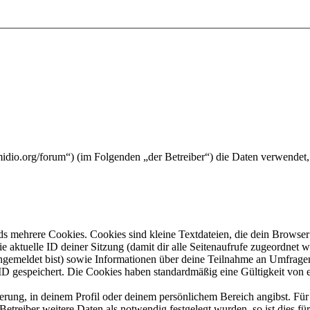
midio.org/forum“) (im Folgenden „der Betreiber“) die Daten verwende
s mehrere Cookies. Cookies sind kleine Textdateien, die dein Browser 
ie aktuelle ID deiner Sitzung (damit dir alle Seitenaufrufe zugeordnet
angemeldet bist) sowie Informationen über deine Teilnahme an Umfragen
ID gespeichert. Die Cookies haben standardmäßig eine Gültigkeit von e
ierung, in deinem Profil oder deinem persönlichem Bereich angibst. Für
reiber weitere Daten als notwendig festgelegt wurden, so ist dies für 