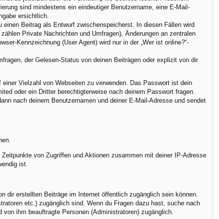
trierung sind mindestens ein eindeutiger Benutzername, eine E-Mail-
ngabe ersichtlich.
u einen Beitrag als Entwurf zwischenspeicherst. In diesen Fällen wird
u zählen Private Nachrichten und Umfragen), Änderungen an zentralen
ser-Kennzeichnung (User Agent) wird nur in der „Wer ist online?“-
ragen, der Gelesen-Status von deinen Beiträgen oder explizit von dir
uf einer Vielzahl von Webseiten zu verwenden. Das Passwort ist dein
ted oder ein Dritter berechtigterweise nach deinem Passwort fragen.
h dann nach deinem Benutzernamen und deiner E-Mail-Adresse und sendet
nen.
r, Zeitpunkte von Zugriffen und Aktionen zusammen mit deiner IP-Adresse
endig ist.
dir erstellten Beiträge im Internet öffentlich zugänglich sein können.
istratoren etc.) zugänglich sind. Wenn du Fragen dazu hast, suche nach
nd von ihm beauftragte Personen (Administratoren) zugänglich.