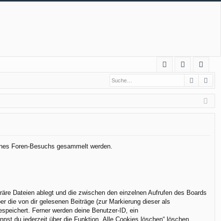
S
Suche
Erw
FA
n
eg
Q
m
ist
el
rie
de
re
n
n
 deines Foren-Besuchs gesammelt werden.
räre Dateien ablegt und die zwischen den einzelnen Aufrufen des Boards
er die von dir gelesenen Beiträge (zur Markierung dieser als
espeichert. Ferner werden deine Benutzer-ID, ein
nst du jederzeit über die Funktion „Alle Cookies löschen“ löschen.