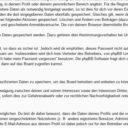
ng, in deinem Profil oder deinem persönlichem Bereich angibst. Für die Regis
ere Daten als notwendig festgelegt wurden, so ist dies für dich vor deren Ei
rden die dort eingegebenen Daten ebenfalls gespeichert. Gleiches gilt, wenn d
 bei folgenden Aktionen gespeichert: Löschen und Ändern von Beiträgen (daz
) und gescheiterte Anmeldeversuche. Die von deinem Browser übermittelte Brow
re Daten gespeichert werden. Dazu gehören dein Abstimmungsverhalten bei Umf
, so dass es sicher ist. Jedoch wird dir empfohlen, dieses Passwort nicht a
am um. Insbesondere wird dich kein Vertreter des Betreibers, von phpBB Limi
„Ich habe mein Passwort vergessen“ benutzen. Die phpBB-Software fragt dic
 dann auf das Board zugreifen kannst.
ezifizierten Daten zu speichern, um das Board betreiben und anbieten zu kön
abwägung zwischen deinen und seinen Interessen sowie den Interessen Dritte
sofern dies zur Gefahrenabwehr oder zur rechtlichen Nachverfolgbarkeit notw
lichen. Du bist dir daher bewusst, dass die Daten deines Profils und die von 
 einen eingeschränkten Nutzerkreis (z. B. andere registrierte Benutzer, Admin
e E-Mail-Adresse aus deinem Profil ist dabei jedoch nur für den Betreiber u