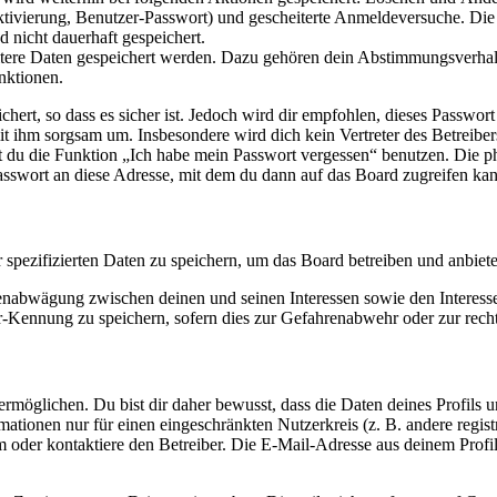
ktivierung, Benutzer-Passwort) und gescheiterte Anmeldeversuche. D
d nicht dauerhaft gespeichert.
eitere Daten gespeichert werden. Dazu gehören dein Abstimmungsverhal
nktionen.
ert, so dass es sicher ist. Jedoch wird dir empfohlen, dieses Passwor
it ihm sorgsam um. Insbesondere wird dich kein Vertreter des Betreibe
nst du die Funktion „Ich habe mein Passwort vergessen“ benutzen. Di
asswort an diese Adresse, mit dem du dann auf das Board zugreifen kan
r spezifizierten Daten zu speichern, um das Board betreiben und anbiet
ssenabwägung zwischen deinen und seinen Interessen sowie den Interes
-Kennung zu speichern, sofern dies zur Gefahrenabwehr oder zur recht
möglichen. Du bist dir daher bewusst, dass die Daten deines Profils und
mationen nur für einen eingeschränkten Nutzerkreis (z. B. andere regist
oder kontaktiere den Betreiber. Die E-Mail-Adresse aus deinem Profil 