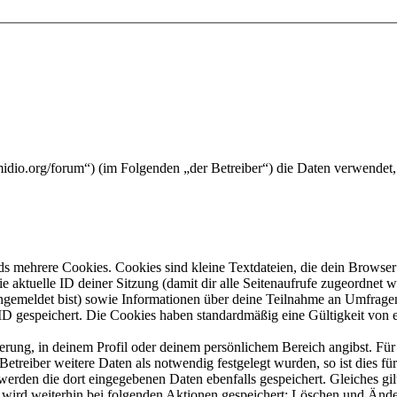
midio.org/forum“) (im Folgenden „der Betreiber“) die Daten verwende
s mehrere Cookies. Cookies sind kleine Textdateien, die dein Browser 
ie aktuelle ID deiner Sitzung (damit dir alle Seitenaufrufe zugeordnet
angemeldet bist) sowie Informationen über deine Teilnahme an Umfragen
ID gespeichert. Die Cookies haben standardmäßig eine Gültigkeit von e
ierung, in deinem Profil oder deinem persönlichem Bereich angibst. Für
reiber weitere Daten als notwendig festgelegt wurden, so ist dies für 
 werden die dort eingegebenen Daten ebenfalls gespeichert. Gleiches gi
e wird weiterhin bei folgenden Aktionen gespeichert: Löschen und Änd