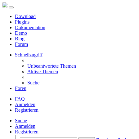
Download
Plugins
Dokumentation
Demo
Blog
Forum
Schnellzugriff
Unbeantwortete Themen
Aktive Themen
Suche
Foren
FAQ
Anmelden
Registrieren
Suche
Anmelden
Registrieren