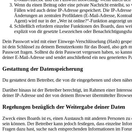
Wenn du einen Beitrag oder eine private Nachricht erstellst, so
Fällen wird auch deine IP-Adresse gespeichert. Die IP-Adress
Änderungen an zentralen Profildaten (E-Mail-Adresse, Kontoa
Agent) wird nur in der „Wer ist online?“-Funktion angezeigt un
Schließlich erfordern einzelne Funktionen des Boards, dass w
explizit von dir gesetzte Lesezeichen oder Benachrichtigungsfu
Dein Passwort wird mit einer Einwege-Verschlüsselung (Hash) gespeich
ist dein Schlüssel zu deinem Benutzerkonto für das Board, also geh m
Passwort fragen. Solltest du dein Passwort vergessen haben, so kan
deiner E-Mail-Adresse und sendet anschließend ein neu generiertes P
Gestattung der Datenspeicherung
Du gestattest dem Betreiber, die von dir eingegebenen und oben nähe
Darüber hinaus ist der Betreiber berechtigt, im Rahmen einer Intere
deiner IP-Adresse und der von deinem Browser übermittelter Browser
Regelungen bezüglich der Weitergabe deiner Daten
Zweck eines Boards ist es, einen Austausch mit anderen Personen zu er
sein können. Der Betreiber kann jedoch festlegen, dass einzelne Infor
Fragen dazu hast, suche nach entsprechenden Informationen im Forum 