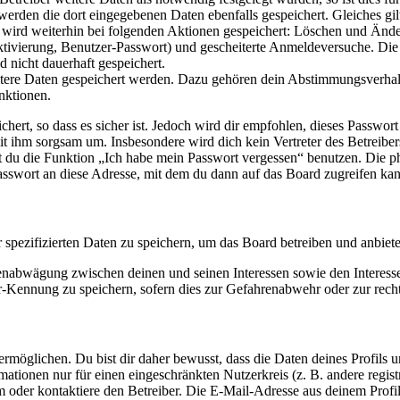
 werden die dort eingegebenen Daten ebenfalls gespeichert. Gleiches gi
e wird weiterhin bei folgenden Aktionen gespeichert: Löschen und Änd
ktivierung, Benutzer-Passwort) und gescheiterte Anmeldeversuche. D
d nicht dauerhaft gespeichert.
eitere Daten gespeichert werden. Dazu gehören dein Abstimmungsverhal
nktionen.
ert, so dass es sicher ist. Jedoch wird dir empfohlen, dieses Passwor
it ihm sorgsam um. Insbesondere wird dich kein Vertreter des Betreibe
nst du die Funktion „Ich habe mein Passwort vergessen“ benutzen. Di
asswort an diese Adresse, mit dem du dann auf das Board zugreifen kan
r spezifizierten Daten zu speichern, um das Board betreiben und anbiet
ssenabwägung zwischen deinen und seinen Interessen sowie den Interes
-Kennung zu speichern, sofern dies zur Gefahrenabwehr oder zur recht
möglichen. Du bist dir daher bewusst, dass die Daten deines Profils und
mationen nur für einen eingeschränkten Nutzerkreis (z. B. andere regist
oder kontaktiere den Betreiber. Die E-Mail-Adresse aus deinem Profil 