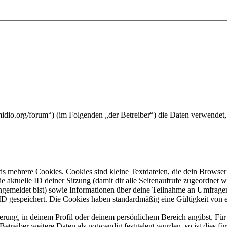
midio.org/forum“) (im Folgenden „der Betreiber“) die Daten verwende
s mehrere Cookies. Cookies sind kleine Textdateien, die dein Browser 
ie aktuelle ID deiner Sitzung (damit dir alle Seitenaufrufe zugeordnet
angemeldet bist) sowie Informationen über deine Teilnahme an Umfragen
ID gespeichert. Die Cookies haben standardmäßig eine Gültigkeit von e
ierung, in deinem Profil oder deinem persönlichem Bereich angibst. Für
reiber weitere Daten als notwendig festgelegt wurden, so ist dies für 