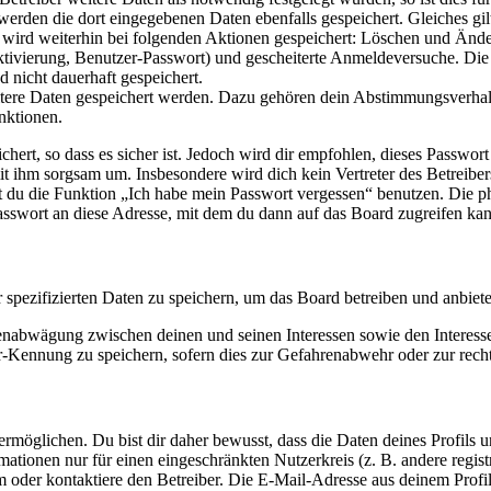
 werden die dort eingegebenen Daten ebenfalls gespeichert. Gleiches gi
e wird weiterhin bei folgenden Aktionen gespeichert: Löschen und Änd
ktivierung, Benutzer-Passwort) und gescheiterte Anmeldeversuche. D
d nicht dauerhaft gespeichert.
eitere Daten gespeichert werden. Dazu gehören dein Abstimmungsverhal
nktionen.
ert, so dass es sicher ist. Jedoch wird dir empfohlen, dieses Passwor
it ihm sorgsam um. Insbesondere wird dich kein Vertreter des Betreibe
nst du die Funktion „Ich habe mein Passwort vergessen“ benutzen. Di
asswort an diese Adresse, mit dem du dann auf das Board zugreifen kan
r spezifizierten Daten zu speichern, um das Board betreiben und anbiet
ssenabwägung zwischen deinen und seinen Interessen sowie den Interes
-Kennung zu speichern, sofern dies zur Gefahrenabwehr oder zur recht
möglichen. Du bist dir daher bewusst, dass die Daten deines Profils und
mationen nur für einen eingeschränkten Nutzerkreis (z. B. andere regist
oder kontaktiere den Betreiber. Die E-Mail-Adresse aus deinem Profil 