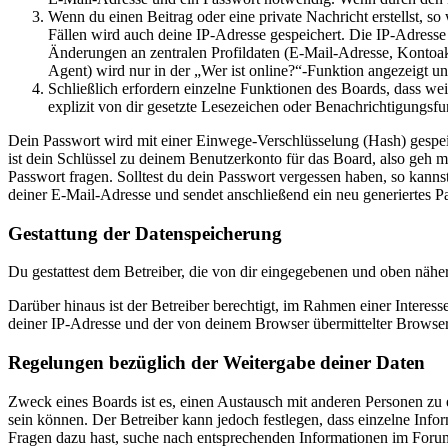
Wenn du einen Beitrag oder eine private Nachricht erstellst, so
Fällen wird auch deine IP-Adresse gespeichert. Die IP-Adress
Änderungen an zentralen Profildaten (E-Mail-Adresse, Kontoa
Agent) wird nur in der „Wer ist online?“-Funktion angezeigt un
Schließlich erfordern einzelne Funktionen des Boards, dass w
explizit von dir gesetzte Lesezeichen oder Benachrichtigungsfu
Dein Passwort wird mit einer Einwege-Verschlüsselung (Hash) gespeich
ist dein Schlüssel zu deinem Benutzerkonto für das Board, also geh m
Passwort fragen. Solltest du dein Passwort vergessen haben, so kan
deiner E-Mail-Adresse und sendet anschließend ein neu generiertes P
Gestattung der Datenspeicherung
Du gestattest dem Betreiber, die von dir eingegebenen und oben nähe
Darüber hinaus ist der Betreiber berechtigt, im Rahmen einer Intere
deiner IP-Adresse und der von deinem Browser übermittelter Browser
Regelungen bezüglich der Weitergabe deiner Daten
Zweck eines Boards ist es, einen Austausch mit anderen Personen zu er
sein können. Der Betreiber kann jedoch festlegen, dass einzelne Infor
Fragen dazu hast, suche nach entsprechenden Informationen im Forum 