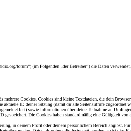
midio.org/forum“) (im Folgenden „der Betreiber“) die Daten verwende
s mehrere Cookies. Cookies sind kleine Textdateien, die dein Browser 
ie aktuelle ID deiner Sitzung (damit dir alle Seitenaufrufe zugeordnet
angemeldet bist) sowie Informationen über deine Teilnahme an Umfragen
ID gespeichert. Die Cookies haben standardmäßig eine Gültigkeit von e
ierung, in deinem Profil oder deinem persönlichem Bereich angibst. Für
reiber weitere Daten als notwendig festgelegt wurden, so ist dies für 