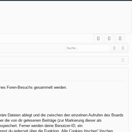
S
Suche
Erw
FA
n
eg
Q
m
ist
el
rie
de
re
n
n
 deines Foren-Besuchs gesammelt werden.
räre Dateien ablegt und die zwischen den einzelnen Aufrufen des Boards
er die von dir gelesenen Beiträge (zur Markierung dieser als
espeichert. Ferner werden deine Benutzer-ID, ein
nst du jederzeit über die Funktion „Alle Cookies löschen“ löschen.