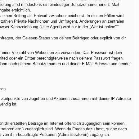
trierung sind mindestens ein eindeutiger Benutzername, eine E-Mail-
ngabe ersichtlich.
u einen Beitrag als Entwurf zwischenspeicherst. In diesen Fällen wird
u zählen Private Nachrichten und Umfragen), Änderungen an zentralen
ser-Kennzeichnung (User Agent) wird nur in der „Wer ist online?“-
ragen, der Gelesen-Status von deinen Beiträgen oder explizit von dir
uf einer Vielzahl von Webseiten zu verwenden. Das Passwort ist dein
ted oder ein Dritter berechtigterweise nach deinem Passwort fragen.
h dann nach deinem Benutzernamen und deiner E-Mail-Adresse und sendet
nen.
r, Zeitpunkte von Zugriffen und Aktionen zusammen mit deiner IP-Adresse
endig ist.
dir erstellten Beiträge im Internet öffentlich zugänglich sein können.
istratoren etc.) zugänglich sind. Wenn du Fragen dazu hast, suche nach
nd von ihm beauftragte Personen (Administratoren) zugänglich.