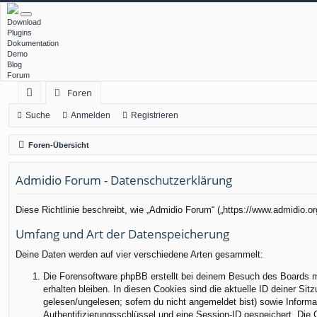
Download
Plugins
Dokumentation
Demo
Blog
Forum
Foren
ch
Suche
Anmelden
Registrieren
ne
Foren-Übersicht
llz
Admidio Forum - Datenschutzerklärung
ug
rif
Diese Richtlinie beschreibt, wie „Admidio Forum“ („https://www.admidio.
f
Umfang und Art der Datenspeicherung
Deine Daten werden auf vier verschiedene Arten gesammelt:
Die Forensoftware phpBB erstellt bei deinem Besuch des Boards me
erhalten bleiben. In diesen Cookies sind die aktuelle ID deiner Sit
gelesen/ungelesen; sofern du nicht angemeldet bist) sowie Informa
Authentifizierungsschlüssel und eine Session-ID gespeichert. Die 