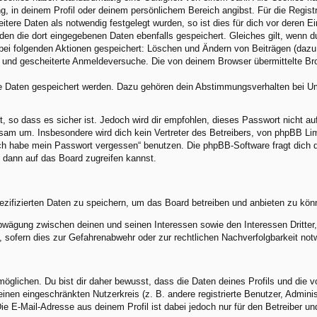
ng, in deinem Profil oder deinem persönlichem Bereich angibst. Für die Regis
ere Daten als notwendig festgelegt wurden, so ist dies für dich vor deren Ei
rden die dort eingegebenen Daten ebenfalls gespeichert. Gleiches gilt, wenn d
 bei folgenden Aktionen gespeichert: Löschen und Ändern von Beiträgen (daz
) und gescheiterte Anmeldeversuche. Die von deinem Browser übermittelte Brow
re Daten gespeichert werden. Dazu gehören dein Abstimmungsverhalten bei Umf
, so dass es sicher ist. Jedoch wird dir empfohlen, dieses Passwort nicht a
am um. Insbesondere wird dich kein Vertreter des Betreibers, von phpBB Limi
„Ich habe mein Passwort vergessen“ benutzen. Die phpBB-Software fragt dic
 dann auf das Board zugreifen kannst.
ezifizierten Daten zu speichern, um das Board betreiben und anbieten zu kön
abwägung zwischen deinen und seinen Interessen sowie den Interessen Dritte
sofern dies zur Gefahrenabwehr oder zur rechtlichen Nachverfolgbarkeit notw
lichen. Du bist dir daher bewusst, dass die Daten deines Profils und die von 
 einen eingeschränkten Nutzerkreis (z. B. andere registrierte Benutzer, Admin
e E-Mail-Adresse aus deinem Profil ist dabei jedoch nur für den Betreiber u