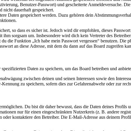
ktivierung, Benutzer-Passwort) und gescheiterte Anmeldeversuche. D
d nicht dauerhaft gespeichert.
eitere Daten gespeichert werden. Dazu gehören dein Abstimmungsverhal
nktionen.
ert, so dass es sicher ist. Jedoch wird dir empfohlen, dieses Passwor
it ihm sorgsam um. Insbesondere wird dich kein Vertreter des Betreibe
nst du die Funktion „Ich habe mein Passwort vergessen“ benutzen. Di
asswort an diese Adresse, mit dem du dann auf das Board zugreifen kan
r spezifizierten Daten zu speichern, um das Board betreiben und anbiet
ssenabwägung zwischen deinen und seinen Interessen sowie den Interes
-Kennung zu speichern, sofern dies zur Gefahrenabwehr oder zur recht
möglichen. Du bist dir daher bewusst, dass die Daten deines Profils und
mationen nur für einen eingeschränkten Nutzerkreis (z. B. andere regist
oder kontaktiere den Betreiber. Die E-Mail-Adresse aus deinem Profil 