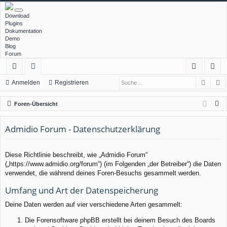
Download
Plugins
Dokumentation
Demo
Blog
Forum
Such
E
ch
or
n
eg
Anmelden
Registrieren
ne
en
m
ist
S
Foren-Übersicht
llz
el
rie
u
c
Admidio Forum - Datenschutzerklärung
ug
de
re
h
rif
n
n
e
Diese Richtlinie beschreibt, wie „Admidio Forum“
f
(„https://www.admidio.org/forum“) (im Folgenden „der Betreiber“) die Daten
verwendet, die während deines Foren-Besuchs gesammelt werden.
Umfang und Art der Datenspeicherung
Deine Daten werden auf vier verschiedene Arten gesammelt:
Die Forensoftware phpBB erstellt bei deinem Besuch des Boards