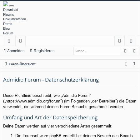
Download
Plugins
Dokumentation
Demo
Blog
Forum
Such
E
ch
or
n
eg
Anmelden
Registrieren
ne
en
m
ist
S
Foren-Übersicht
llz
el
rie
u
c
Admidio Forum - Datenschutzerklärung
ug
de
re
h
rif
n
n
e
Diese Richtlinie beschreibt, wie „Admidio Forum“
f
(„https://www.admidio.org/forum“) (im Folgenden „der Betreiber“) die Daten
verwendet, die während deines Foren-Besuchs gesammelt werden.
Umfang und Art der Datenspeicherung
Deine Daten werden auf vier verschiedene Arten gesammelt:
Die Forensoftware phpBB erstellt bei deinem Besuch des Boards