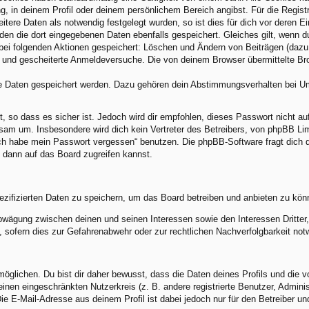
ng, in deinem Profil oder deinem persönlichem Bereich angibst. Für die Regis
ere Daten als notwendig festgelegt wurden, so ist dies für dich vor deren Ei
rden die dort eingegebenen Daten ebenfalls gespeichert. Gleiches gilt, wenn d
 bei folgenden Aktionen gespeichert: Löschen und Ändern von Beiträgen (daz
) und gescheiterte Anmeldeversuche. Die von deinem Browser übermittelte Brow
re Daten gespeichert werden. Dazu gehören dein Abstimmungsverhalten bei Umf
, so dass es sicher ist. Jedoch wird dir empfohlen, dieses Passwort nicht a
am um. Insbesondere wird dich kein Vertreter des Betreibers, von phpBB Limi
„Ich habe mein Passwort vergessen“ benutzen. Die phpBB-Software fragt dic
 dann auf das Board zugreifen kannst.
ezifizierten Daten zu speichern, um das Board betreiben und anbieten zu kön
abwägung zwischen deinen und seinen Interessen sowie den Interessen Dritte
sofern dies zur Gefahrenabwehr oder zur rechtlichen Nachverfolgbarkeit notw
lichen. Du bist dir daher bewusst, dass die Daten deines Profils und die von 
 einen eingeschränkten Nutzerkreis (z. B. andere registrierte Benutzer, Admin
e E-Mail-Adresse aus deinem Profil ist dabei jedoch nur für den Betreiber u