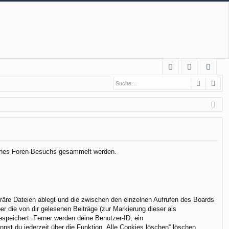
S
Suche
Erw
FA
n
eg
Q
m
ist
el
rie
de
re
n
n
 deines Foren-Besuchs gesammelt werden.
räre Dateien ablegt und die zwischen den einzelnen Aufrufen des Boards
er die von dir gelesenen Beiträge (zur Markierung dieser als
espeichert. Ferner werden deine Benutzer-ID, ein
nst du jederzeit über die Funktion „Alle Cookies löschen“ löschen.