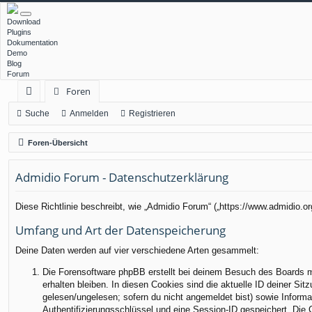
Download
Plugins
Dokumentation
Demo
Blog
Forum
Foren
ch
Suche
Anmelden
Registrieren
ne
Foren-Übersicht
llz
Admidio Forum - Datenschutzerklärung
ug
rif
Diese Richtlinie beschreibt, wie „Admidio Forum“ („https://www.admidio.
f
Umfang und Art der Datenspeicherung
Deine Daten werden auf vier verschiedene Arten gesammelt:
Die Forensoftware phpBB erstellt bei deinem Besuch des Boards me
erhalten bleiben. In diesen Cookies sind die aktuelle ID deiner Sit
gelesen/ungelesen; sofern du nicht angemeldet bist) sowie Informa
Authentifizierungsschlüssel und eine Session-ID gespeichert. Die 