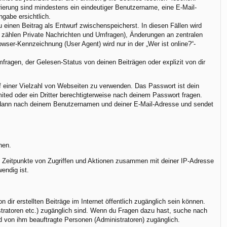
trierung sind mindestens ein eindeutiger Benutzername, eine E-Mail-
ngabe ersichtlich.
u einen Beitrag als Entwurf zwischenspeicherst. In diesen Fällen wird
u zählen Private Nachrichten und Umfragen), Änderungen an zentralen
ser-Kennzeichnung (User Agent) wird nur in der „Wer ist online?“-
ragen, der Gelesen-Status von deinen Beiträgen oder explizit von dir
uf einer Vielzahl von Webseiten zu verwenden. Das Passwort ist dein
ted oder ein Dritter berechtigterweise nach deinem Passwort fragen.
h dann nach deinem Benutzernamen und deiner E-Mail-Adresse und sendet
nen.
r, Zeitpunkte von Zugriffen und Aktionen zusammen mit deiner IP-Adresse
endig ist.
dir erstellten Beiträge im Internet öffentlich zugänglich sein können.
istratoren etc.) zugänglich sind. Wenn du Fragen dazu hast, suche nach
nd von ihm beauftragte Personen (Administratoren) zugänglich.