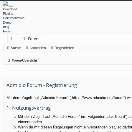
Download
Plugins
Dokumentation
Demo
Blog
Forum
Foren
ch
Suche
Anmelden
Registrieren
ne
Foren-Übersicht
llz
ug
Admidio Forum - Registrierung
rif
f
Mit dem Zugriff auf „Admidio Forum“ („https://www.admidio.org/forum“) w
1. Nutzungsvertrag
Mit dem Zugriff auf „Admidio Forum“ (im Folgenden „das Board“) s
einverstanden.
Wenn du mit diesen Regelungen nicht einverstanden bist, so darfst 