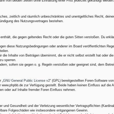
nn von beiden Seiten ohne Einhaltung einer Frist jederzeit gekündigt werden
nfaches, zeitlich und räumlich unbeschränktes und unentgeltliches Recht, dei
Kündigung des Nutzungsvertrages bestehen.
e enthält, die gegen geltendes Recht oder die guten Sitten verstoßen. Du erkl
egen diese Nutzungsbedingungen oder anderer im Board veröffentlichten Rege
eilen.
 die Inhalte von Beiträgen übernimmt, die er nicht selbst erstellt hat oder d
zu sperren.
ndern, sofern sie gegen o. g. Regeln verstoßen oder geeignet sind, dem Betr
 „
GNU General Public License v2
“ (GPL) bereitgestellten Foren-Software v
www.phpbb.de zur Verfügung gestellt. Beide haben keinen Einfluss auf die A
en oder auf Inhalte fremder Foren Einfluss nehmen.
 und Gesundheit und der Verletzung wesentlicher Vertragspflichten (Kardinalp
ittelbare Folgeschäden wie insbesondere entgangenen Gewinn.