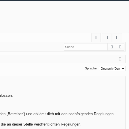
S
Suche
Erw
FA
n
eg
Q
m
ist
el
rie
Sprache:
de
re
n
n
hlossen:
den „Betreiber“) und erklärst dich mit den nachfolgenden Regelungen
die an dieser Stelle veröffentlichten Regelungen.