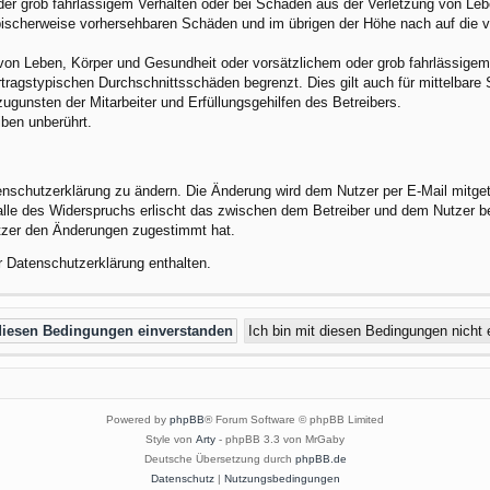
der grob fahrlässigem Verhalten oder bei Schäden aus der Verletzung von Leb
 typischerweise vorhersehbaren Schäden und im übrigen der Höhe nach auf die 
von Leben, Körper und Gesundheit oder vorsätzlichem oder grob fahrlässigem 
tragstypischen Durchschnittsschäden begrenzt. Dies gilt auch für mittelbar
gunsten der Mitarbeiter und Erfüllungsgehilfen des Betreibers.
ben unberührt.
enschutzerklärung zu ändern. Die Änderung wird dem Nutzer per E-Mail mitgete
alle des Widerspruchs erlischt das zwischen dem Betreiber und dem Nutzer be
utzer den Änderungen zugestimmt hat.
r Datenschutzerklärung enthalten.
Powered by
phpBB
® Forum Software © phpBB Limited
Style von
Arty
- phpBB 3.3 von MrGaby
Deutsche Übersetzung durch
phpBB.de
Datenschutz
|
Nutzungsbedingungen