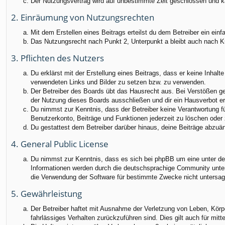
Der Nutzungsvertrag wird auf unbestimmte Zeit geschlossen und ka
2. Einräumung von Nutzungsrechten
Mit dem Erstellen eines Beitrags erteilst du dem Betreiber ein ei
Das Nutzungsrecht nach Punkt 2, Unterpunkt a bleibt auch nach 
3. Pflichten des Nutzers
Du erklärst mit der Erstellung eines Beitrags, dass er keine Inhalt
verwendeten Links und Bilder zu setzen bzw. zu verwenden.
Der Betreiber des Boards übt das Hausrecht aus. Bei Verstößen g
der Nutzung dieses Boards ausschließen und dir ein Hausverbot ert
Du nimmst zur Kenntnis, dass der Betreiber keine Verantwortung für
Benutzerkonto, Beiträge und Funktionen jederzeit zu löschen oder 
Du gestattest dem Betreiber darüber hinaus, deine Beiträge abzuä
4. General Public License
Du nimmst zur Kenntnis, dass es sich bei phpBB um eine unter der
Informationen werden durch die deutschsprachige Community unter 
die Verwendung der Software für bestimmte Zwecke nicht untersag
5. Gewährleistung
Der Betreiber haftet mit Ausnahme der Verletzung von Leben, Körper
fahrlässiges Verhalten zurückzuführen sind. Dies gilt auch für m