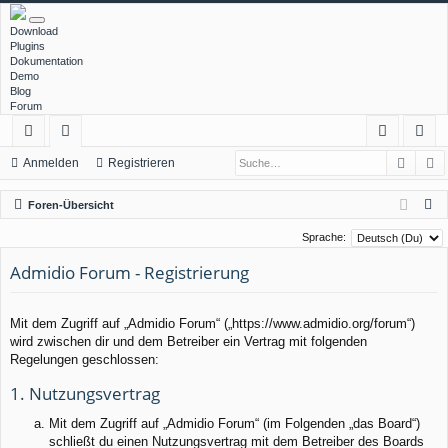
Download
Plugins
Dokumentation
Demo
Blog
Forum
Such
E
ch
or
n
eg
Anmelden
Registrieren
ne
en
m
ist
S
Foren-Übersicht
llz
el
rie
u
Sprache:
c
ug
de
re
Admidio Forum - Registrierung
h
rif
n
n
e
f
Mit dem Zugriff auf „Admidio Forum“ („https://www.admidio.org/forum“)
wird zwischen dir und dem Betreiber ein Vertrag mit folgenden
Regelungen geschlossen:
1. Nutzungsvertrag
Mit dem Zugriff auf „Admidio Forum“ (im Folgenden „das Board“)
schließt du einen Nutzungsvertrag mit dem Betreiber des Boards