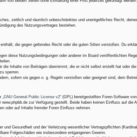
nn von beiden Seiten ohne Einhaltung einer Frist jederzeit gekündigt werden
nfaches, zeitlich und räumlich unbeschränktes und unentgeltliches Recht, dei
Kündigung des Nutzungsvertrages bestehen.
e enthält, die gegen geltendes Recht oder die guten Sitten verstoßen. Du erkl
egen diese Nutzungsbedingungen oder anderer im Board veröffentlichten Rege
eilen.
 die Inhalte von Beiträgen übernimmt, die er nicht selbst erstellt hat oder d
zu sperren.
ndern, sofern sie gegen o. g. Regeln verstoßen oder geeignet sind, dem Betr
 „
GNU General Public License v2
“ (GPL) bereitgestellten Foren-Software v
www.phpbb.de zur Verfügung gestellt. Beide haben keinen Einfluss auf die A
en oder auf Inhalte fremder Foren Einfluss nehmen.
 und Gesundheit und der Verletzung wesentlicher Vertragspflichten (Kardinalp
ittelbare Folgeschäden wie insbesondere entgangenen Gewinn.