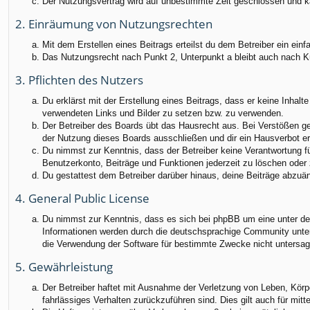
Der Nutzungsvertrag wird auf unbestimmte Zeit geschlossen und ka
2. Einräumung von Nutzungsrechten
Mit dem Erstellen eines Beitrags erteilst du dem Betreiber ein ei
Das Nutzungsrecht nach Punkt 2, Unterpunkt a bleibt auch nach 
3. Pflichten des Nutzers
Du erklärst mit der Erstellung eines Beitrags, dass er keine Inhalt
verwendeten Links und Bilder zu setzen bzw. zu verwenden.
Der Betreiber des Boards übt das Hausrecht aus. Bei Verstößen g
der Nutzung dieses Boards ausschließen und dir ein Hausverbot ert
Du nimmst zur Kenntnis, dass der Betreiber keine Verantwortung für
Benutzerkonto, Beiträge und Funktionen jederzeit zu löschen oder 
Du gestattest dem Betreiber darüber hinaus, deine Beiträge abzuä
4. General Public License
Du nimmst zur Kenntnis, dass es sich bei phpBB um eine unter der
Informationen werden durch die deutschsprachige Community unter 
die Verwendung der Software für bestimmte Zwecke nicht untersag
5. Gewährleistung
Der Betreiber haftet mit Ausnahme der Verletzung von Leben, Körper
fahrlässiges Verhalten zurückzuführen sind. Dies gilt auch für m