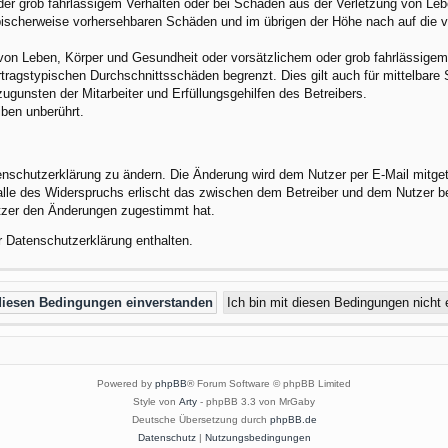
der grob fahrlässigem Verhalten oder bei Schäden aus der Verletzung von Leb
 typischerweise vorhersehbaren Schäden und im übrigen der Höhe nach auf die 
von Leben, Körper und Gesundheit oder vorsätzlichem oder grob fahrlässigem 
tragstypischen Durchschnittsschäden begrenzt. Dies gilt auch für mittelbar
gunsten der Mitarbeiter und Erfüllungsgehilfen des Betreibers.
ben unberührt.
enschutzerklärung zu ändern. Die Änderung wird dem Nutzer per E-Mail mitgete
alle des Widerspruchs erlischt das zwischen dem Betreiber und dem Nutzer be
utzer den Änderungen zugestimmt hat.
r Datenschutzerklärung enthalten.
Powered by
phpBB
® Forum Software © phpBB Limited
Style von
Arty
- phpBB 3.3 von MrGaby
Deutsche Übersetzung durch
phpBB.de
Datenschutz
|
Nutzungsbedingungen