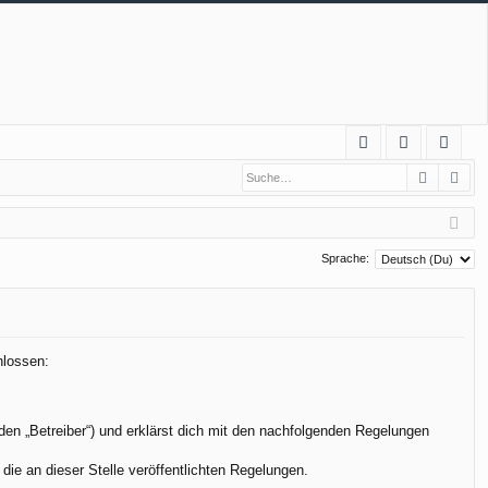
S
Suche
Erw
FA
n
eg
Q
m
ist
el
rie
Sprache:
de
re
n
n
hlossen:
den „Betreiber“) und erklärst dich mit den nachfolgenden Regelungen
die an dieser Stelle veröffentlichten Regelungen.