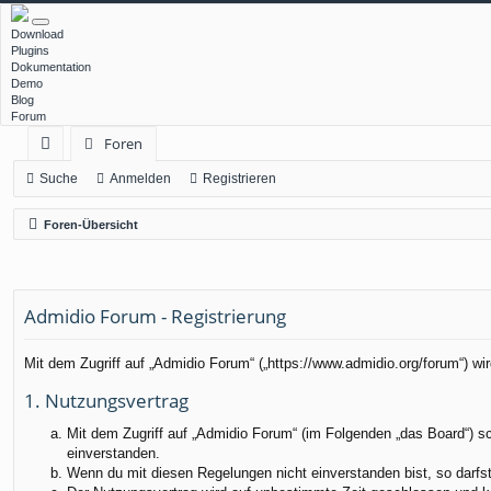
Download
Plugins
Dokumentation
Demo
Blog
Forum
Foren
ch
Suche
Anmelden
Registrieren
ne
Foren-Übersicht
llz
ug
Admidio Forum - Registrierung
rif
f
Mit dem Zugriff auf „Admidio Forum“ („https://www.admidio.org/forum“) w
1. Nutzungsvertrag
Mit dem Zugriff auf „Admidio Forum“ (im Folgenden „das Board“) s
einverstanden.
Wenn du mit diesen Regelungen nicht einverstanden bist, so darfst 