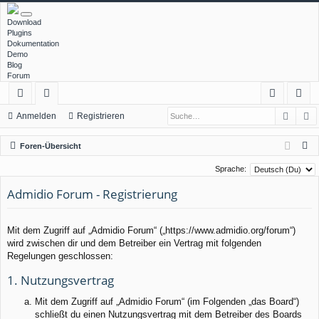
Download
Plugins
Dokumentation
Demo
Blog
Forum
Such
E
ch
or
n
eg
Anmelden
Registrieren
ne
en
m
ist
S
Foren-Übersicht
llz
el
rie
u
Sprache:
c
ug
de
re
Admidio Forum - Registrierung
h
rif
n
n
e
f
Mit dem Zugriff auf „Admidio Forum“ („https://www.admidio.org/forum“)
wird zwischen dir und dem Betreiber ein Vertrag mit folgenden
Regelungen geschlossen:
1. Nutzungsvertrag
Mit dem Zugriff auf „Admidio Forum“ (im Folgenden „das Board“)
schließt du einen Nutzungsvertrag mit dem Betreiber des Boards